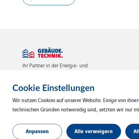
Ihr Partner in der Energie- und
Gebäudetechnik. Unser Know-how für
Ihre nachhaltigen, leistungsfähigen
und komfortablen Gebäude.
Cookie Einstellungen
Wir nutzen Cookies auf unserer Website. Einige von ihnen
technischen Gründen notwenidig sind, setzten wir nur mit
Impressum
Datenschutz
Cookies
Anpassen
Alle verweigern
Al